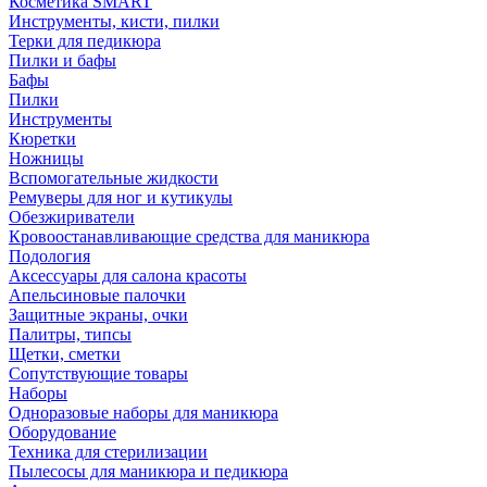
Косметика SMART
Инструменты, кисти, пилки
Терки для педикюра
Пилки и бафы
Бафы
Пилки
Инструменты
Кюретки
Ножницы
Вспомогательные жидкости
Ремуверы для ног и кутикулы
Обезжириватели
Кровоостанавливающие средства для маникюра
Подология
Аксессуары для салона красоты
Апельсиновые палочки
Защитные экраны, очки
Палитры, типсы
Щетки, сметки
Сопутствующие товары
Наборы
Одноразовые наборы для маникюра
Оборудование
Техника для стерилизации
Пылесосы для маникюра и педикюра