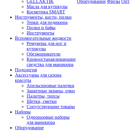
GELLAKTIK
Оборудование
Фрезы
Опт
Масла для кутикулы
Косметика SMART
Инструменты, кисти, пилки
Терки для педикюра
Пилки и бафы
Инструменты
Вспомогательные жидкости
Ремуверы для ног и
кутикулы
Обезжириватели
Кровоостанавливающие
средства для маникюра
Подология
Аксессуары для салона
красоты
Апельсиновые палочки
Защитные экраны, очки
Палитры, типсы
Щетки, сметки
Сопутствующие товары
Наборы
Одноразовые наборы
для маникюра
Оборудование