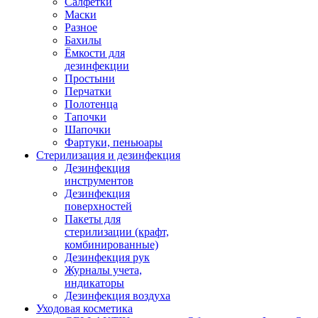
Салфетки
Маски
Разное
Бахилы
Ёмкости для
дезинфекции
Простыни
Перчатки
Полотенца
Тапочки
Шапочки
Фартуки, пеньюары
Стерилизация и дезинфекция
Дезинфекция
инструментов
Дезинфекция
поверхностей
Пакеты для
стерилизации (крафт,
комбинированные)
Дезинфекция рук
Журналы учета,
индикаторы
Дезинфекция воздуха
Уходовая косметика