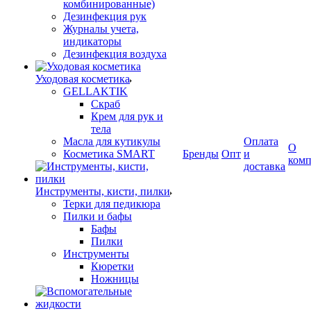
комбинированные)
Дезинфекция рук
Журналы учета,
индикаторы
Дезинфекция воздуха
Уходовая косметика
GELLAKTIK
Скраб
Крем для рук и
тела
Масла для кутикулы
Оплата
О
Косметика SMART
Бренды
Опт
и
ком
доставка
Инструменты, кисти, пилки
Терки для педикюра
Пилки и бафы
Бафы
Пилки
Инструменты
Кюретки
Ножницы