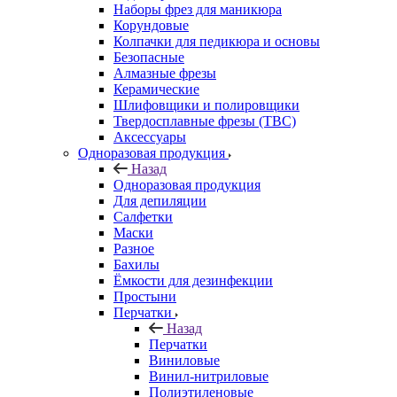
Наборы фрез для маникюра
Корундовые
Колпачки для педикюра и основы
Безопасные
Алмазные фрезы
Керамические
Шлифовщики и полировщики
Твердосплавные фрезы (ТВС)
Аксессуары
Одноразовая продукция
Назад
Одноразовая продукция
Для депиляции
Салфетки
Маски
Разное
Бахилы
Ёмкости для дезинфекции
Простыни
Перчатки
Назад
Перчатки
Виниловые
Винил-нитриловые
Полиэтиленовые