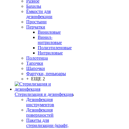
Разное
Бахилы
Ёмкости для
дезинфекции
Простыни
Перчатки
Виниловые
Винил-
нитриловые
Полиэтиленовые
Нитриловые
Полотенца
Тапочки
Шапочки
Фартуки, пеньюары
+ ЕЩЕ 2
Стерилизация и дезинфекция
Дезинфекция
инструментов
Дезинфекция
поверхностей
Пакеты для
стерилизации (крафт,