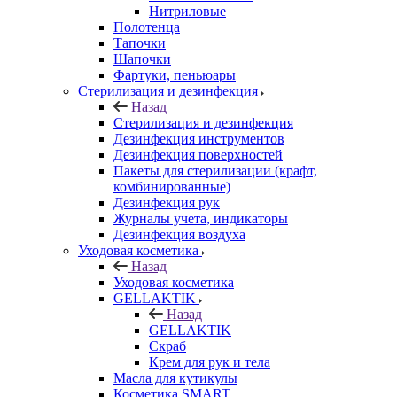
Нитриловые
Полотенца
Тапочки
Шапочки
Фартуки, пеньюары
Стерилизация и дезинфекция
Назад
Стерилизация и дезинфекция
Дезинфекция инструментов
Дезинфекция поверхностей
Пакеты для стерилизации (крафт,
комбинированные)
Дезинфекция рук
Журналы учета, индикаторы
Дезинфекция воздуха
Уходовая косметика
Назад
Уходовая косметика
GELLAKTIK
Назад
GELLAKTIK
Скраб
Крем для рук и тела
Масла для кутикулы
Косметика SMART