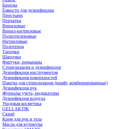
Бахилы
Ёмкости для дезинфекции
Простыни
Перчатки
Виниловые
Винил-нитриловые
Полиэтиленовые
Нитриловые
Полотенца
Тапочки
Шапочки
Фартуки, пеньюары
Стерилизация и дезинфекция
Дезинфекция инструментов
Дезинфекция поверхностей
Пакеты для стерилизации (крафт, комбинированные)
Дезинфекция рук
Журналы учета, индикаторы
Дезинфекция воздуха
Уходовая косметика
GELLAKTIK
Скраб
Крем для рук и тела
Масла для кутикулы